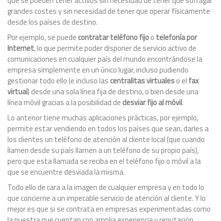
que se pueden tener activos sin necesidad de tener que sufragar
grandes costes y sin necesidad de tener que operar físicamente
desde los países de destino.
Por ejemplo, se puede
contratar teléfono fijo
o
telefonía por
Internet
, lo que permite poder disponer de servicio activo de
comunicaciones en cualquier país del mundo encontrándose la
empresa simplemente en un único lugar, incluso pudiendo
gestionar todo ello (e incluso las
centralitas virtuales
o el
fax
virtual
) desde una sola línea fija de destino, o bien desde una
línea móvil gracias a la posibilidad de
desviar fijo al móvil
.
Lo anterior tiene muchas aplicaciones prácticas, por ejemplo,
permite estar vendiendo en todos los países que sean, darles a
los clientes un teléfono de atención al cliente local (que cuando
llamen desde su país llamen a un teléfono de su propio país),
pero que esta llamada se reciba en el teléfono fijo o móvil a la
que se encuentre desviada la misma.
Todo ello de cara a la imagen de cualquier empresa y en todo lo
que concierne a un impecable servicio de atención al cliente. Y lo
mejor es que si se contrata en empresas experimentadas como
la nuestra que cuentan con amplia experiencia y reputación,