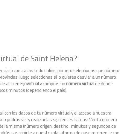
rtual de Saint Helena?
encia lo contratas todo online! primero seleccionas que número
provincias, luego seleccionas si lo quieres desviar a un número
 de alta en
Fijovirtual
y compras un
número virtual
de donde
pocos minutos (dependiendo el país).
il con los datos de tu número virtual y el acceso a nuestra
eb podrás ver y realizar las siguientes tareas: Ver tu número
le de la misma (número origen, destino , minutos y segundos de
odrás suscribirte a nuestra plataforma de pago recurrente con