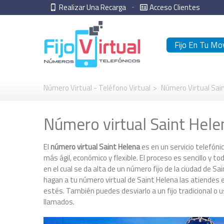
Realizar Una Recarga
Acceso Clientes
Fijo En Tu Mov
Número Virtual - Teléfono Virtual
>
Número Virtual Sai
Número virtual Saint Hele
El
número virtual Saint Helena
es en un servicio telefónic
más ágil, económico y flexible. El proceso es sencillo y 
en el cual se da alta de un número fijo de la ciudad de S
hagan a tu número virtual de Saint Helena las atiendes e
estés. También puedes desviarlo a un fijo tradicional o 
llamados.