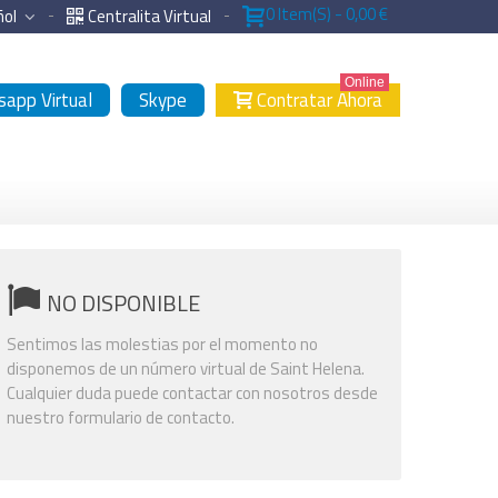
0
Item(s)
-
0,00 €
ñol
Centralita Virtual
Online
app Virtual
Skype
Contratar Ahora
NO DISPONIBLE
Sentimos las molestias por el momento no
disponemos de un número virtual de Saint Helena.
Cualquier duda puede contactar con nosotros desde
nuestro formulario de contacto.