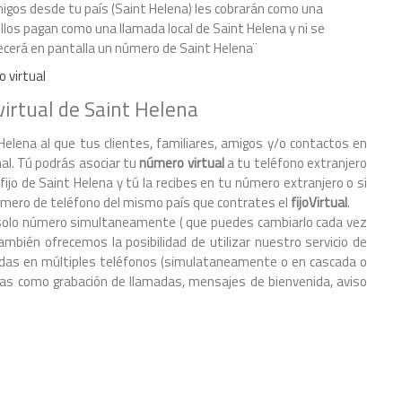
migos desde tu país (Saint Helena) les cobrarán como una
 ellos pagan como una llamada local de Saint Helena y ni se
ecerá en pantalla un número de Saint Helena¨
o virtual
irtual de Saint Helena
Helena al que tus clientes, familiares, amigos y/o contactos en
al. Tú podrás asociar tu
número virtual
a tu teléfono extranjero
ijo de Saint Helena y tú la recibes en tu número extranjero o si
úmero de teléfono del mismo país que contrates el
fijoVirtual
.
 un solo número simultaneamente ( que puedes cambiarlo cada vez
mbién ofrecemos la posibilidad de utilizar nuestro servicio de
amadas en múltiples teléfonos (simulataneamente o en cascada o
s como grabación de llamadas, mensajes de bienvenida, aviso