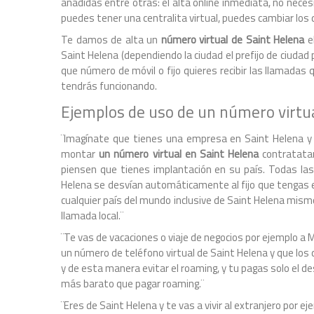
añadidas entre otras: el alta online inmediata, no necesi
puedes tener una centralita virtual, puedes cambiar los 
Te damos de alta un
número virtual de Saint Helena
el
Saint Helena (dependiendo la ciudad el prefijo de ciudad
que número de móvil o fijo quieres recibir las llamada
tendrás funcionando.
Ejemplos de uso de un número virtua
¨Imagínate que tienes una empresa en Saint Helena y 
montar
un número virtual en Saint Helena
contratatan
piensen que tienes implantación en su país. Todas las 
Helena se desvían automáticamente al fijo que tengas 
cualquier país del mundo inclusive de Saint Helena mismo
llamada local.¨
¨Te vas de vacaciones o viaje de negocios por ejemplo a M
un número de teléfono virtual de Saint Helena y que los
y de esta manera evitar el roaming, y tu pagas solo el d
más barato que pagar roaming.¨
¨Eres de Saint Helena y te vas a vivir al extranjero por 