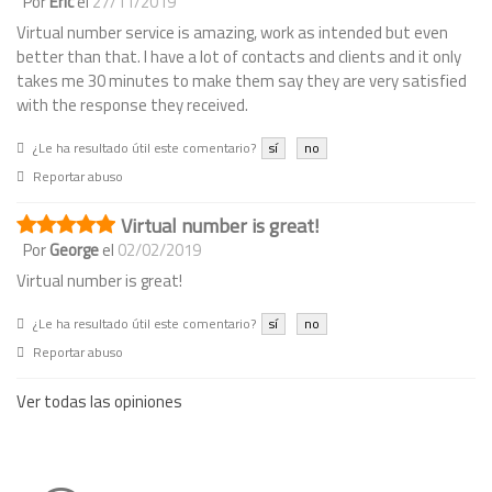
Por
Eric
el
27/11/2019
Virtual number service is amazing, work as intended but even
better than that. I have a lot of contacts and clients and it only
takes me 30 minutes to make them say they are very satisfied
with the response they received.
¿Le ha resultado útil este comentario?
sí
no
Reportar abuso
Virtual number is great!
Por
George
el
02/02/2019
Virtual number is great!
¿Le ha resultado útil este comentario?
sí
no
Reportar abuso
Ver todas las opiniones