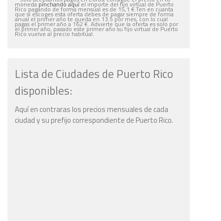
moneda
pinchando aquí
el importe del fijo virtual de Puerto
Rico pagando de forma mensual es de 15,1 €.Ten en cuanta
que si escoges esta oferta debes de pagar siempre de forma
anual el primer año te queda en 13.5 por mes, con lo cual
pagas el primer año a 162 €. Advierte que la oferta es solo por
el primer año, pasado este primer año su fijo virtual de Puerto
Rico vuelve al precio habitual.
Lista de Ciudades de Puerto Rico
disponibles:
Aquí en contraras los precios mensuales de cada
ciudad y su prefijo correspondiente de Puerto Rico.