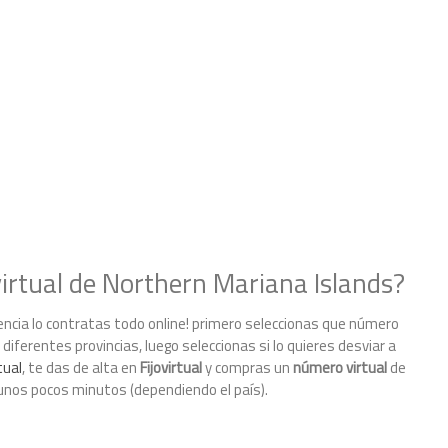
rtual de Northern Mariana Islands?
encia lo contratas todo online! primero seleccionas que número
diferentes provincias, luego seleccionas si lo quieres desviar a
tual
, te das de alta en
Fijovirtual
y compras un
número virtual
de
 unos pocos minutos (dependiendo el país).