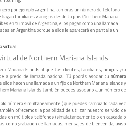
r roaming.¨
tranjero por ejemplo Argentina, compras un número de teléfono
te hagan familiares y amigos desde tu país (Northern Mariana
ecibes en tu movil de Argentina, ellos pagan como una llamada
estas en Argentina porque a ellos le aparecerá en pantalla un
o virtual
virtual de Northern Mariana Islands
rn Mariana Islands al que tus clientes, familiares, amigos y/o
e a precio de llamada nacional. Tú podrás asociar tu
número
 ellos hacen una llamada a un fijo de Northern Mariana Islands y
rthern Mariana Islands también puedes asociarlo a un número de
 un solo número simultaneamente ( que puedes cambiarlo cada vez
mbién ofrecemos la posibilidad de utilizar nuestro servicio de
amadas en múltiples teléfonos (simulataneamente o en cascada o
s como grabación de llamadas, mensajes de bienvenida, aviso