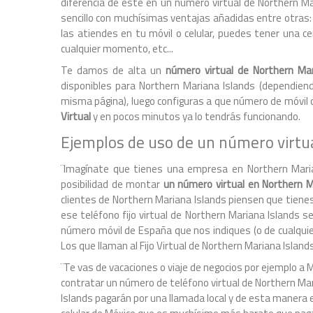
diferencia de este en un número virtual de Northern Mari
sencillo con muchísimas ventajas añadidas entre otras: 
las atiendes en tu móvil o celular, puedes tener una ce
cualquier momento, etc...
Te damos de alta un
número virtual de Northern Mar
disponibles para Northern Mariana Islands (dependiendo
misma página), luego configuras a que número de móvil o
Virtual
y en pocos minutos ya lo tendrás funcionando.
Ejemplos de uso de un número virtu
¨Imagínate que tienes una empresa en Northern Maria
posibilidad de montar
un número virtual en Northern M
clientes de Northern Mariana Islands piensen que tienes
ese teléfono fijo virtual de Northern Mariana Islands 
número móvil de España que nos indiques (o de cualquie
Los que llaman al Fijo Virtual de Northern Mariana Island
¨Te vas de vacaciones o viaje de negocios por ejemplo a 
contratar un número de teléfono virtual de Northern Ma
Islands pagarán por una llamada local y de esta manera ev