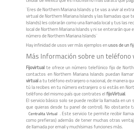
celular de México que es muchísimo más barato que paga
¨Eres de Northern Mariana Islands y te vas a vivir al ex
virtual de Northern Mariana Islands y las llamadas que 
Islands) les cobrarán como una llamada local y tus las r
local de Northern Mariana Islands y ni se enterarán que 
número de Northern Mariana Islands¨
Hay infinidad de usos ver más ejemplos en
usos de un fij
Más Información sobre un teléfono 
Fijovirtual
te ofrece un número telefónico fijo de Northe
contactos en Northern Mariana Islands puedan llamart
virtual
a tu teléfono extranjero o nacional, de manera que
tú la recibes en tu número extranjero o si estás en No
teléfono del mismo país que contrates el
fijoVirtual
.
El servicio básico solo se puede recibir la llamada en
que quieras desde tu panel de control). No obstante ta
. Este servicio te permite recibir ll
Centralita Virtual
como prefieras) además de tener muchas otras ventaja
de llamada por email y muchísimas funciones más.