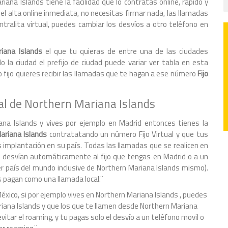
ana Islands tiene la facilidad que lo contratas online, rápido y
el alta online inmediata, no necesitas firmar nada, las llamadas
ntralita virtual, puedes cambiar los desvíos a otro teléfono en
iana Islands
el que tu quieras de entre una de las ciudades
 la ciudad el prefijo de ciudad puede variar ver tabla en esta
 fijo quieres recibir las llamadas que te hagan a ese número
Fijo
al de Northern Mariana Islands
na Islands y vives por ejemplo en Madrid entonces tienes la
ariana Islands
contratatando un número Fijo Virtual y que tus
 implantación en su país. Todas las llamadas que se realicen en
se desvían automáticamente al fijo que tengas en Madrid o a un
r país del mundo inclusive de Northern Mariana Islands mismo).
s pagan como una llamada local.¨
México, si por ejemplo vives en Northern Mariana Islands , puedes
riana Islands y que los que te llamen desde Northern Mariana
itar el roaming, y tu pagas solo el desvío a un teléfono movil o