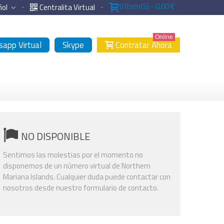
0
Item(s)
-
0,00 €
ñol
Centralita Virtual
Online
app Virtual
Skype
Contratar Ahora
NO DISPONIBLE
Sentimos las molestias por el momento no
disponemos de un número virtual de Northern
Mariana Islands. Cualquier duda puede contactar con
nosotros desde nuestro formulario de contacto.