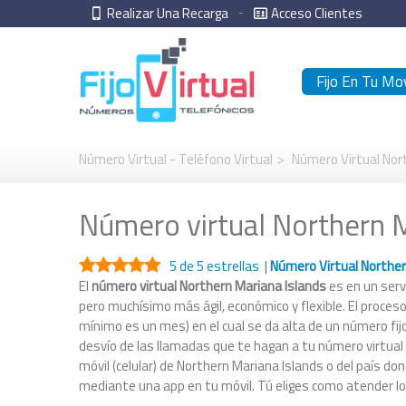
Realizar Una Recarga
Acceso Clientes
Fijo En Tu Mov
Número Virtual - Teléfono Virtual
>
Número Virtual Nor
Número virtual Northern M
5
de 5 estrellas |
Número Virtual Norther
El
número virtual Northern Mariana Islands
es en un servi
pero muchísimo más ágil, económico y flexible. El proceso
mínimo es un mes) en el cual se da alta de un número fij
desvío de las llamadas que te hagan a tu número virtual
móvil (celular) de Northern Mariana Islands o del país do
mediante una app en tu móvil. Tú eliges como atender l