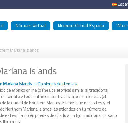
Espa
il
Número Virtual
Número Virtual España
Whats
thern Mariana Islands
ariana Islands
n Mariana Islands
|
1
Opiniones de clientes
cio telefónico online (o línea telefónica) similar al tradicional
 es sencillo y todo online sin contratos ni permanencias (el
o de la ciudad de Northern Mariana Islands que necesites y el
 de Northern Mariana Islands las atiendes en tu número de
nde estés. También puedes desviarlo a un fijo tradicional o usarlo
os llamados.