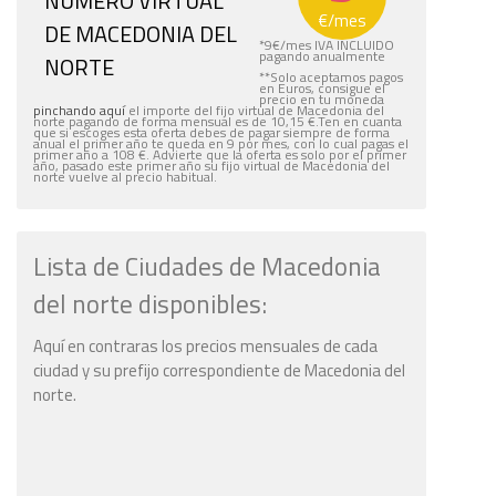
NÚMERO VIRTUAL
€
/mes
DE MACEDONIA DEL
*
9
€
/mes IVA INCLUIDO
pagando anualmente
NORTE
**Solo aceptamos pagos
en Euros, consigue el
precio en tu moneda
pinchando aquí
el importe del fijo virtual de Macedonia del
norte pagando de forma mensual es de 10,15 €.Ten en cuanta
que si escoges esta oferta debes de pagar siempre de forma
anual el primer año te queda en 9 por mes, con lo cual pagas el
primer año a 108 €. Advierte que la oferta es solo por el primer
año, pasado este primer año su fijo virtual de Macedonia del
norte vuelve al precio habitual.
Lista de Ciudades de Macedonia
del norte disponibles:
Aquí en contraras los precios mensuales de cada
ciudad y su prefijo correspondiente de Macedonia del
norte.