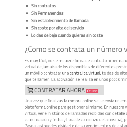
Sin contratos
Sin Permanencias
Sin establecimiento de llamada
Sin coste por alta del servicio
Lo das de baja cuando quieras sin coste
¿Como se contrata un número vi
Es muy fácil, no se requiere firma de contrato ni perman
virtual de Jamaica de los disponibles de diferentes provin
un móvil o contratar una
centralita virtual
, te das de alt
que te llamen. La activación se realiza en unos pocos mi
CONTRATAR AHORA
Online
Una vez que finalizas la compra online se te envía un ema
plataforma online para gestionar el mismo. En nuestra w
virtual, ver el histórico de llamadas recibidas con detal
comunicación y fecha y hora de comienzo de la misma), p
Paypal así puedes olvidarte de su vencimiento y de estar