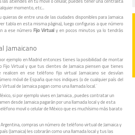
 las atiendes en tu móvil o celular, puedes tener una centralita
ualquier momento, etc...
u quieras de entre una de las ciudades disponibles para Jamaica
r ver tabla en esta misma página), luego configuras a que número
agan a ese número
Fijo Virtual
y en pocos minutos ya lo tendrás
al Jamaicano
por ejemplo en Madrid entonces tienes la posibilidad de montar
Fijo Virtual y que tus clientes de Jamaica piensen que tienes
realicen en ese teléfono fijo virtual Jamaicano se desvían
mero móvil de España que nos indiques (o de cualquier país del
o Virtual de Jamaica pagan como una llamada local.¨
éxico, si por ejemplo vives en Jamaica , puedes contratar un
llamen desde Jamaica pagarán por una llamada local y de esta
 teléfono movil o celular de México que es muchísimo más barato
lo Argentina, compras un número de teléfono virtual de Jamaica y
aís (Jamaica) les cobrarán como una llamada local y tus las