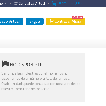
0
Item(s)
-
0,00 €
ñol
Centralita Virtual
Online
app Virtual
Skype
Contratar Ahora
NO DISPONIBLE
Sentimos las molestias por el momento no
disponemos de un número virtual de Jamaica.
Cualquier duda puede contactar con nosotros desde
nuestro formulario de contacto.