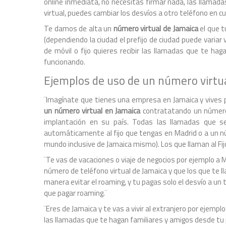
online inmediata, no necesitas firmar nada, las llamadas
virtual, puedes cambiar los desvíos a otro teléfono en c
Te damos de alta un
número virtual de Jamaica
el que t
(dependiendo la ciudad el prefijo de ciudad puede varia
de móvil o fijo quieres recibir las llamadas que te h
funcionando.
Ejemplos de uso de un número virtu
¨Imagínate que tienes una empresa en Jamaica y vives 
un número virtual en Jamaica
contratatando un número 
implantación en su país. Todas las llamadas que se 
automáticamente al fijo que tengas en Madrid o a un nú
mundo inclusive de Jamaica mismo). Los que llaman al Fij
¨Te vas de vacaciones o viaje de negocios por ejemplo a M
número de teléfono virtual de Jamaica y que los que te 
manera evitar el roaming, y tu pagas solo el desvío a un
que pagar roaming.¨
¨Eres de Jamaica y te vas a vivir al extranjero por ejemp
las llamadas que te hagan familiares y amigos desde tu p