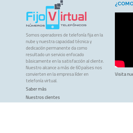
¿COMO
Somos operadores de telefonía fija en la
nube y nuestra capacidad técnica y
dedicación permanente da como
resultado un servicio enfocado
básicamente en la satisfacción al cliente.
Nuestro alcance a más de 60 países nos
convierten en la empresa líder en
Visita nu
telefonía virtual.
Saber más
Nuestros clientes
Copyright © 2011-2017 fijovirtual.com
Diseño de Páginas Webs
por World Motion