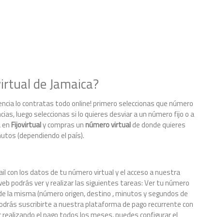
rtual de Jamaica?
encia lo contratas todo online! primero seleccionas que número
cias, luego seleccionas si lo quieres desviar a un número fijo o a
a en
Fijovirtual
y compras un
número virtual
de donde quieres
nutos (dependiendo el país).
il con los datos de tu número virtual y el acceso a nuestra
eb podrás ver y realizar las siguientes tareas: Ver tu número
le de la misma (número origen, destino , minutos y segundos de
odrás suscribirte a nuestra plataforma de pago recurrente con
 realizando el pago todos los meses, puedes configurar el