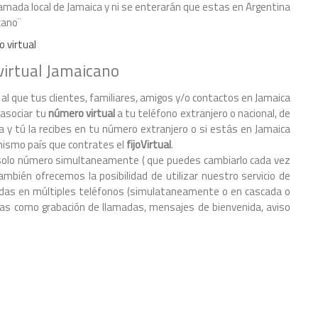
lamada local de Jamaica y ni se enterarán que estas en Argentina
cano¨
o virtual
virtual Jamaicano
 al que tus clientes, familiares, amigos y/o contactos en Jamaica
 asociar tu
número virtual
a tu teléfono extranjero o nacional, de
a y tú la recibes en tu número extranjero o si estás en Jamaica
mismo país que contrates el
fijoVirtual
.
 un solo número simultaneamente ( que puedes cambiarlo cada vez
mbién ofrecemos la posibilidad de utilizar nuestro servicio de
amadas en múltiples teléfonos (simulataneamente o en cascada o
s como grabación de llamadas, mensajes de bienvenida, aviso