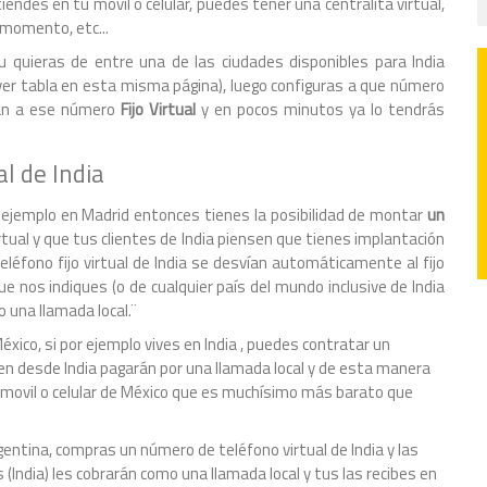
endes en tu móvil o celular, puedes tener una centralita virtual,
 momento, etc...
u quieras de entre una de las ciudades disponibles para India
r ver tabla en esta misma página), luego configuras a que número
agan a ese número
Fijo Virtual
y en pocos minutos ya lo tendrás
l de India
 ejemplo en Madrid entonces tienes la posibilidad de montar
un
ual y que tus clientes de India piensen que tienes implantación
eléfono fijo virtual de India se desvían automáticamente al fijo
 nos indiques (o de cualquier país del mundo inclusive de India
o una llamada local.¨
éxico, si por ejemplo vives en India , puedes contratar un
men desde India pagarán por una llamada local y de esta manera
no movil o celular de México que es muchísimo más barato que
Argentina, compras un número de teléfono virtual de India y las
(India) les cobrarán como una llamada local y tus las recibes en