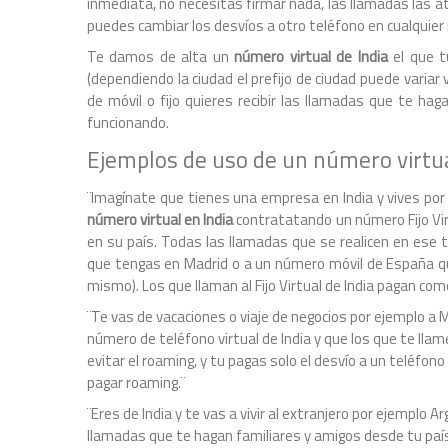
inmediata, no necesitas firmar nada, las llamadas las ati
puedes cambiar los desvíos a otro teléfono en cualquier
Te damos de alta un
número virtual de India
el que t
(dependiendo la ciudad el prefijo de ciudad puede varia
de móvil o fijo quieres recibir las llamadas que te h
funcionando.
Ejemplos de uso de un número virtua
¨Imagínate que tienes una empresa en India y vives por
número virtual en India
contratatando un número Fijo Virt
en su país. Todas las llamadas que se realicen en ese t
que tengas en Madrid o a un número móvil de España que
mismo). Los que llaman al Fijo Virtual de India pagan com
¨Te vas de vacaciones o viaje de negocios por ejemplo a M
número de teléfono virtual de India y que los que te lla
evitar el roaming, y tu pagas solo el desvío a un teléfo
pagar roaming.¨
¨Eres de India y te vas a vivir al extranjero por ejemplo 
llamadas que te hagan familiares y amigos desde tu país 