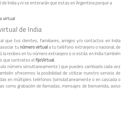
l de India y ni se enterarán que estas en Argentina porque a
o virtual
irtual de India
al que tus clientes, familiares, amigos y/o contactos en India
 asociar tu
número virtual
a tu teléfono extranjero o nacional, de
tú la recibes en tu número extranjero o si estás en India también
s que contrates el
fijoVirtual
.
 un solo número simultaneamente ( que puedes cambiarlo cada vez
mbién ofrecemos la posibilidad de utilizar nuestro servicio de
amadas en múltiples teléfonos (simulataneamente o en cascada o
s como grabación de llamadas, mensajes de bienvenida, aviso