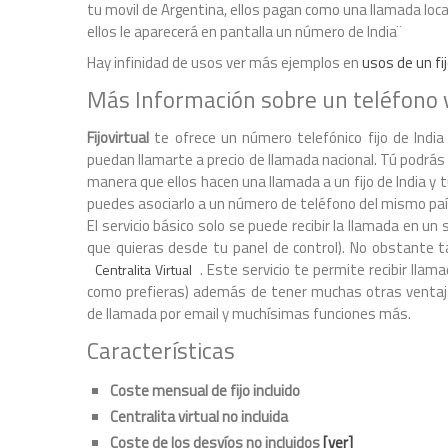
tu movil de Argentina, ellos pagan como una llamada loca
ellos le aparecerá en pantalla un número de India¨
Hay infinidad de usos ver más ejemplos en
usos de un fij
Más Información sobre un teléfono v
Fijovirtual
te ofrece un número telefónico fijo de India 
puedan llamarte a precio de llamada nacional. Tú podrás
manera que ellos hacen una llamada a un fijo de India y 
puedes asociarlo a un número de teléfono del mismo paí
El servicio básico solo se puede recibir la llamada en
que quieras desde tu panel de control). No obstante ta
. Este servicio te permite recibir ll
Centralita Virtual
como prefieras) además de tener muchas otras ventaja
de llamada por email y muchísimas funciones más.
Características
Coste mensual de fijo incluido
Centralita virtual no incluida
Coste de los desvíos no incluidos
[ver]