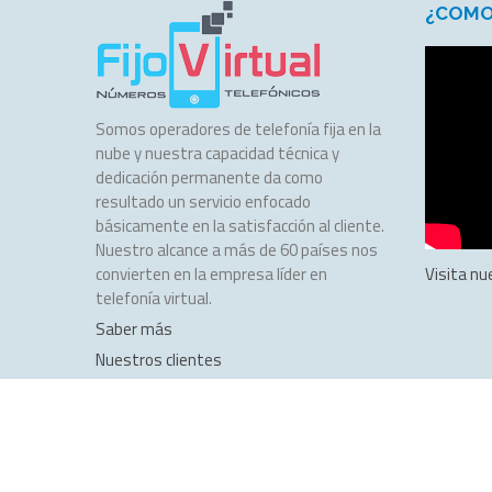
¿COMO
Somos operadores de telefonía fija en la
nube y nuestra capacidad técnica y
dedicación permanente da como
resultado un servicio enfocado
básicamente en la satisfacción al cliente.
Nuestro alcance a más de 60 países nos
convierten en la empresa líder en
Visita nu
telefonía virtual.
Saber más
Nuestros clientes
Copyright © 2011-2017 fijovirtual.com
Diseño de Páginas Webs
por World Motion