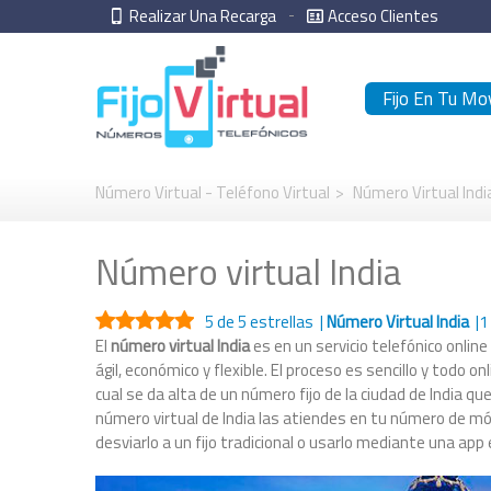
Realizar Una Recarga
Acceso Clientes
Fijo En Tu Mov
Número Virtual - Teléfono Virtual
>
Número Virtual Indi
Número virtual India
5
de 5 estrellas |
Número Virtual India
|
1
El
número virtual India
es en un servicio telefónico online
ágil, económico y flexible. El proceso es sencillo y todo 
cual se da alta de un número fijo de la ciudad de India q
número virtual de India las atiendes en tu número de móv
desviarlo a un fijo tradicional o usarlo mediante una app