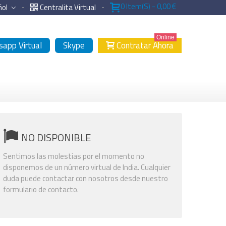
0
Item(s)
-
0,00 €
ñol
Centralita Virtual
Online
app Virtual
Skype
Contratar Ahora
NO DISPONIBLE
Sentimos las molestias por el momento no
disponemos de un número virtual de India. Cualquier
duda puede contactar con nosotros desde nuestro
formulario de contacto.