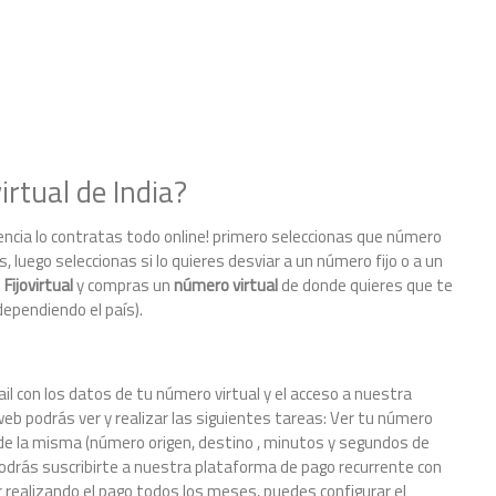
rtual de India?
encia lo contratas todo online! primero seleccionas que número
s, luego seleccionas si lo quieres desviar a un número fijo o a un
n
Fijovirtual
y compras un
número virtual
de donde quieres que te
dependiendo el país).
il con los datos de tu número virtual y el acceso a nuestra
eb podrás ver y realizar las siguientes tareas: Ver tu número
le de la misma (número origen, destino , minutos y segundos de
odrás suscribirte a nuestra plataforma de pago recurrente con
 realizando el pago todos los meses, puedes configurar el