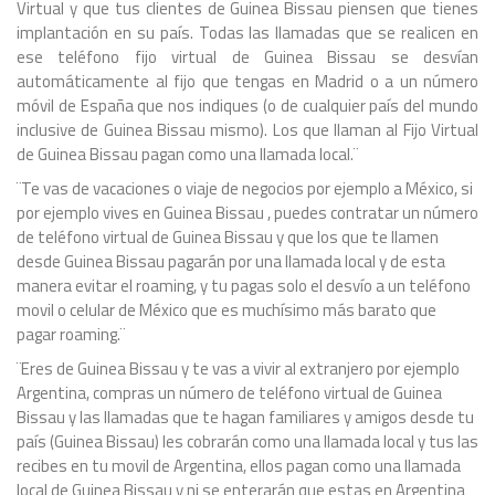
Virtual y que tus clientes de Guinea Bissau piensen que tienes
implantación en su país. Todas las llamadas que se realicen en
ese teléfono fijo virtual de Guinea Bissau se desvían
automáticamente al fijo que tengas en Madrid o a un número
móvil de España que nos indiques (o de cualquier país del mundo
inclusive de Guinea Bissau mismo). Los que llaman al Fijo Virtual
de Guinea Bissau pagan como una llamada local.¨
¨Te vas de vacaciones o viaje de negocios por ejemplo a México, si
por ejemplo vives en Guinea Bissau , puedes contratar un número
de teléfono virtual de Guinea Bissau y que los que te llamen
desde Guinea Bissau pagarán por una llamada local y de esta
manera evitar el roaming, y tu pagas solo el desvío a un teléfono
movil o celular de México que es muchísimo más barato que
pagar roaming.¨
¨Eres de Guinea Bissau y te vas a vivir al extranjero por ejemplo
Argentina, compras un número de teléfono virtual de Guinea
Bissau y las llamadas que te hagan familiares y amigos desde tu
país (Guinea Bissau) les cobrarán como una llamada local y tus las
recibes en tu movil de Argentina, ellos pagan como una llamada
local de Guinea Bissau y ni se enterarán que estas en Argentina