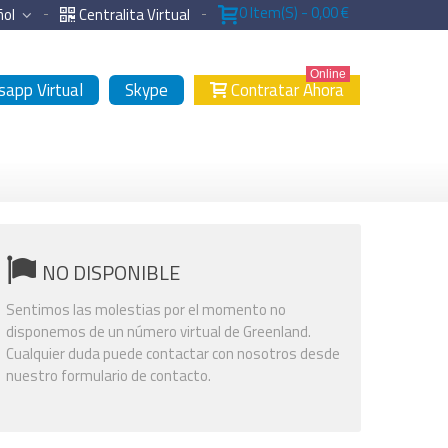
0
Item(s)
-
0,00 €
ñol
Centralita Virtual
Online
app Virtual
Skype
Contratar Ahora
NO DISPONIBLE
Sentimos las molestias por el momento no
disponemos de un número virtual de Greenland.
Cualquier duda puede contactar con nosotros desde
nuestro formulario de contacto.