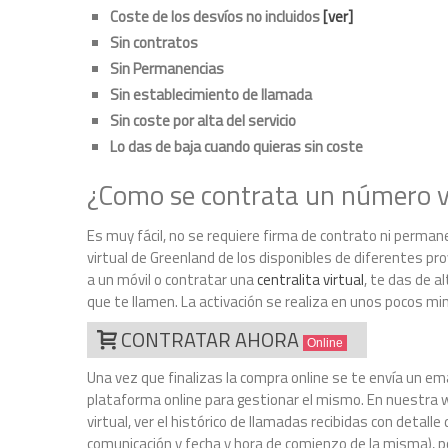
Coste de los desvíos no incluidos
[ver]
Sin contratos
Sin Permanencias
Sin establecimiento de llamada
Sin coste por alta del servicio
Lo das de baja cuando quieras sin coste
¿Como se contrata un número v
Es muy fácil, no se requiere firma de contrato ni perman
virtual de Greenland de los disponibles de diferentes prov
a un móvil o contratar una
centralita virtual
, te das de a
que te llamen. La activación se realiza en unos pocos mi
CONTRATAR AHORA
Online
Una vez que finalizas la compra online se te envía un ema
plataforma online para gestionar el mismo. En nuestra w
virtual, ver el histórico de llamadas recibidas con detal
comunicación y fecha y hora de comienzo de la misma), p