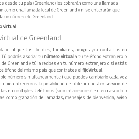
os desde tu país (Greenland) les cobrarán como una llamada
agan como una llamada local de Greenland y ni se enterarán que
lla un número de Greenland¨
o virtual
virtual de Greenland
land al que tus clientes, familiares, amigos y/o contactos en
. Tú podrás asociar tu
número virtual
a tu teléfono extranjero o
o de Greenland y tú la recibes en tu número extranjero o si estás
teléfono del mismo país que contrates el
fijoVirtual
.
 un solo número simultaneamente ( que puedes cambiarlo cada vez
mbién ofrecemos la posibilidad de utilizar nuestro servicio de
amadas en múltiples teléfonos (simulataneamente o en cascada o
s como grabación de llamadas, mensajes de bienvenida, aviso