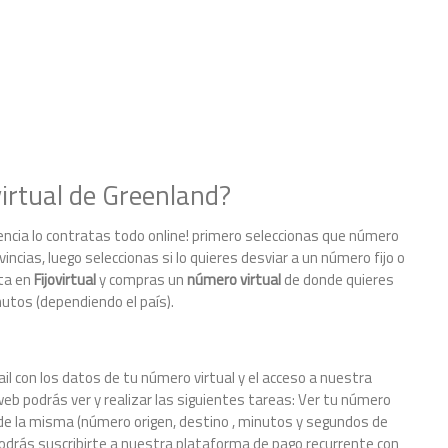
irtual de Greenland?
encia lo contratas todo online! primero seleccionas que número
incias, luego seleccionas si lo quieres desviar a un número fijo o
lta en
Fijovirtual
y compras un
número virtual
de donde quieres
nutos (dependiendo el país).
il con los datos de tu número virtual y el acceso a nuestra
eb podrás ver y realizar las siguientes tareas: Ver tu número
le de la misma (número origen, destino , minutos y segundos de
odrás suscribirte a nuestra plataforma de pago recurrente con