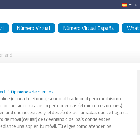
Espa
il
Número Virtual
Número Virtual España
Whats
enland
and
|
1
Opiniones de clientes
nline (o línea telefónica) similar al tradicional pero muchísimo
todo online sin contratos ni permanencias (el mínimo es un mes)
reenland que necesites y el desvío de las llamadas que te hagan a
 de móvil (celular) de Greenland o del país donde estés.
mediante una app en tu móvil. Tú eliges como atender los