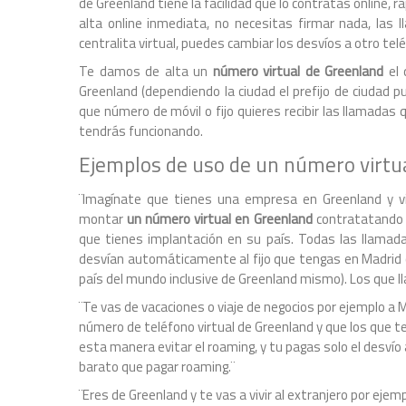
de Greenland tiene la facilidad que lo contratas online, 
alta online inmediata, no necesitas firmar nada, las 
centralita virtual, puedes cambiar los desvíos a otro tel
Te damos de alta un
número virtual de Greenland
el 
Greenland (dependiendo la ciudad el prefijo de ciudad p
que número de móvil o fijo quieres recibir las llamada
tendrás funcionando.
Ejemplos de uso de un número virtu
¨Imagínate que tienes una empresa en Greenland y vi
montar
un número virtual en Greenland
contratatando u
que tienes implantación en su país. Todas las llamada
desvían automáticamente al fijo que tengas en Madrid 
país del mundo inclusive de Greenland mismo). Los que ll
¨Te vas de vacaciones o viaje de negocios por ejemplo a 
número de teléfono virtual de Greenland y que los que t
esta manera evitar el roaming, y tu pagas solo el desvío
barato que pagar roaming.¨
¨Eres de Greenland y te vas a vivir al extranjero por ej