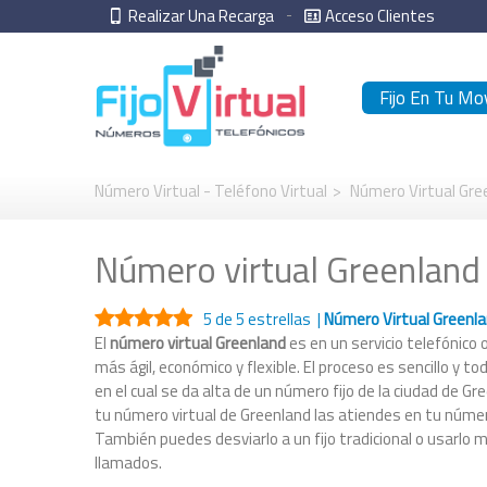
Realizar Una Recarga
Acceso Clientes
Fijo En Tu Mov
Número Virtual - Teléfono Virtual
>
Número Virtual Gre
Número virtual Greenland
5
de 5 estrellas |
Número Virtual Greenl
El
número virtual Greenland
es en un servicio telefónico o
más ágil, económico y flexible. El proceso es sencillo y 
en el cual se da alta de un número fijo de la ciudad de G
tu número virtual de Greenland las atiendes en tu número
También puedes desviarlo a un fijo tradicional o usarlo 
llamados.