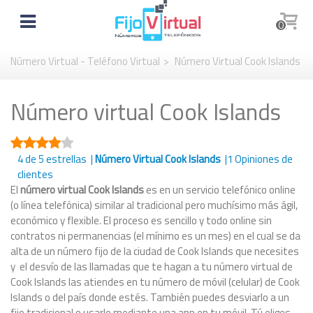
0
Número Virtual - Teléfono Virtual
>
Número Virtual Cook Islands
Número virtual Cook Islands
4
de 5 estrellas |
Número Virtual Cook Islands
|
1
Opiniones de
clientes
El
número virtual Cook Islands
es en un servicio telefónico online
(o línea telefónica) similar al tradicional pero muchísimo más ágil,
económico y flexible. El proceso es sencillo y todo online sin
contratos ni permanencias (el mínimo es un mes) en el cual se da
alta de un número fijo de la ciudad de Cook Islands que necesites
y el desvío de las llamadas que te hagan a tu número virtual de
Cook Islands las atiendes en tu número de móvil (celular) de Cook
Islands o del país donde estés. También puedes desviarlo a un
fijo tradicional o usarlo mediante una app en tu móvil. Tú eliges