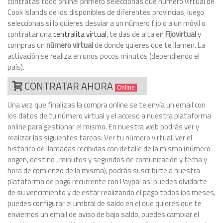
contratas todo online! primero seleccionas que número virtual de
Cook Islands de los disponibles de diferentes provincias, luego
seleccionas si lo quieres desviar a un número fijo o a un móvil o
contratar una
centralita virtual
, te das de alta en
Fijovirtual
y
compras un
número virtual
de donde quieres que te llamen. La
activación se realiza en unos pocos minutos (dependiendo el
país).
CONTRATAR AHORA
Online
Una vez que finalizas la compra online se te envía un email con
los datos de tu número virtual y el acceso a nuestra plataforma
online para gestionar el mismo. En nuestra web podrás ver y
realizar las siguientes tareas: Ver tu número virtual, ver el
histórico de llamadas recibidas con detalle de la misma (número
origen, destino , minutos y segundos de comunicación y fecha y
hora de comienzo de la misma), podrás suscribirte a nuestra
plataforma de pago recurrente con Paypal así puedes olvidarte
de su vencimiento y de estar realizando el pago todos los meses,
puedes configurar el umbral de saldo en el que quieres que te
enviemos un email de aviso de bajo saldo, puedes cambiar el