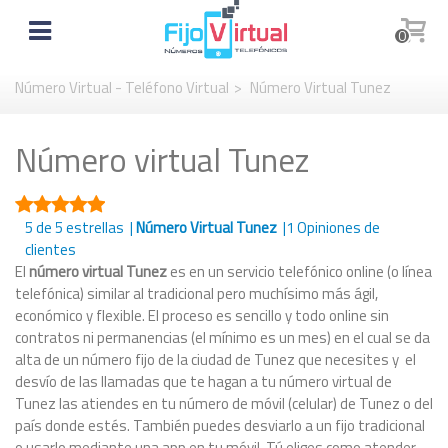
0
Número Virtual - Teléfono Virtual
>
Número Virtual Tunez
Número virtual Tunez
5
de 5 estrellas |
Número Virtual Tunez
|
1
Opiniones de
clientes
El
número virtual Tunez
es en un servicio telefónico online (o línea
telefónica) similar al tradicional pero muchísimo más ágil,
económico y flexible. El proceso es sencillo y todo online sin
contratos ni permanencias (el mínimo es un mes) en el cual se da
alta de un número fijo de la ciudad de Tunez que necesites y el
desvío de las llamadas que te hagan a tu número virtual de
Tunez las atiendes en tu número de móvil (celular) de Tunez o del
país donde estés. También puedes desviarlo a un fijo tradicional
o usarlo mediante una app en tu móvil. Tú eliges como atender