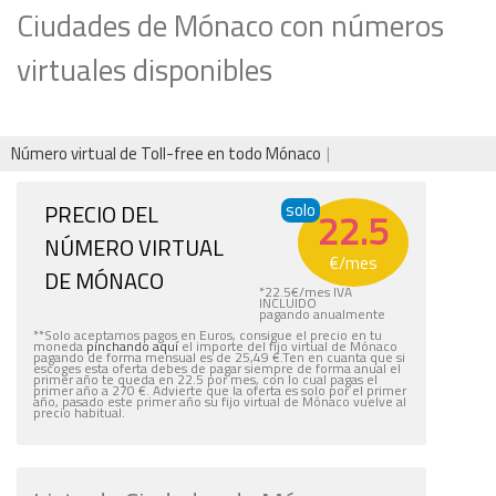
Ciudades de Mónaco con números
virtuales disponibles
Número virtual de Toll-free en todo Mónaco
PRECIO DEL
solo
22.5
NÚMERO VIRTUAL
€
/mes
DE MÓNACO
*
22.5
€
/mes IVA
INCLUIDO
pagando anualmente
**Solo aceptamos pagos en Euros, consigue el precio en tu
moneda
pinchando aquí
el importe del fijo virtual de Mónaco
pagando de forma mensual es de 25,49 €.Ten en cuanta que si
escoges esta oferta debes de pagar siempre de forma anual el
primer año te queda en 22.5 por mes, con lo cual pagas el
primer año a 270 €. Advierte que la oferta es solo por el primer
año, pasado este primer año su fijo virtual de Mónaco vuelve al
precio habitual.