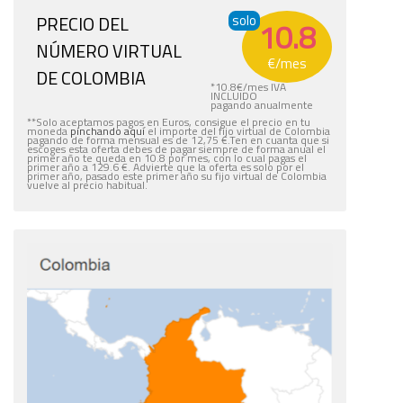
PRECIO DEL
solo
10.8
NÚMERO VIRTUAL
€
/mes
DE COLOMBIA
*
10.8
€
/mes IVA
INCLUIDO
pagando anualmente
**Solo aceptamos pagos en Euros, consigue el precio en tu
moneda
pinchando aquí
el importe del fijo virtual de Colombia
pagando de forma mensual es de 12,75 €.Ten en cuanta que si
escoges esta oferta debes de pagar siempre de forma anual el
primer año te queda en 10.8 por mes, con lo cual pagas el
primer año a 129.6 €. Advierte que la oferta es solo por el
primer año, pasado este primer año su fijo virtual de Colombia
vuelve al precio habitual.