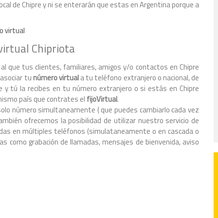
ocal de Chipre y ni se enterarán que estas en Argentina porque a
o virtual
irtual Chipriota
al que tus clientes, familiares, amigos y/o contactos en Chipre
 asociar tu
número virtual
a tu teléfono extranjero o nacional, de
e y tú la recibes en tu número extranjero o si estás en Chipre
mismo país que contrates el
fijoVirtual
.
 un solo número simultaneamente ( que puedes cambiarlo cada vez
mbién ofrecemos la posibilidad de utilizar nuestro servicio de
amadas en múltiples teléfonos (simulataneamente o en cascada o
s como grabación de llamadas, mensajes de bienvenida, aviso