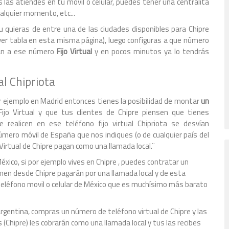
 las atiendes en tu móvil o celular, puedes tener una centralita
ualquier momento, etc...
u quieras de entre una de las ciudades disponibles para Chipre
r ver tabla en esta misma página), luego configuras a que número
agan a ese número
Fijo Virtual
y en pocos minutos ya lo tendrás
l Chipriota
r ejemplo en Madrid entonces tienes la posibilidad de montar
un
jo Virtual y que tus clientes de Chipre piensen que tienes
realicen en ese teléfono fijo virtual Chipriota se desvían
mero móvil de España que nos indiques (o de cualquier país del
Virtual de Chipre pagan como una llamada local.¨
éxico, si por ejemplo vives en Chipre , puedes contratar un
amen desde Chipre pagarán por una llamada local y de esta
 teléfono movil o celular de México que es muchísimo más barato
o Argentina, compras un número de teléfono virtual de Chipre y las
(Chipre) les cobrarán como una llamada local y tus las recibes