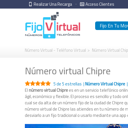
Realizar Una Recarga
Acceso Clientes
Fijo En Tu Mov
Número Virtual - Teléfono Virtual
>
Número Virtual Chi
Número virtual Chipre
5
de 5 estrellas |
Número Virtual Chipre
|
El
número virtual Chipre
es en un servicio telefónico onlin
ágil, económico y flexible. El proceso es sencillo y todo 
cual se da alta de un número fijo de la ciudad de Chipre 
número virtual de Chipre las atiendes en tu número de m
desviarlo a un fijo tradicional o usarlo mediante una app