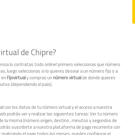
rtual de Chipre?
encia lo contratas todo online! primero seleccionas que número
as, luego seleccionas si lo quieres desviar a un número fijo o a
a en
Fijovirtual
y compras un
número virtual
de donde quieres
nutos (dependiendo el país).
il con los datos de tu número virtual y el acceso a nuestra
eb podrás ver y realizar las siguientes tareas: Ver tu número
le de la misma (número origen, destino , minutos y segundos de
odrás suscribirte a nuestra plataforma de pago recurrente con
 realizando el pago todos los meses, puedes configurar el