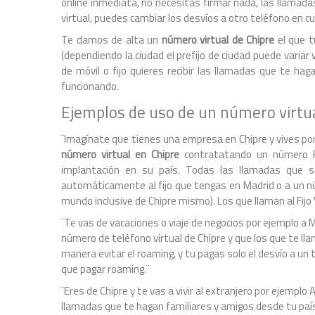
online inmediata, no necesitas firmar nada, las llamadas
virtual, puedes cambiar los desvíos a otro teléfono en c
Te damos de alta un
número virtual de Chipre
el que t
(dependiendo la ciudad el prefijo de ciudad puede varia
de móvil o fijo quieres recibir las llamadas que te h
funcionando.
Ejemplos de uso de un número virtua
¨Imagínate que tienes una empresa en Chipre y vives po
número virtual en Chipre
contratatando un número Fi
implantación en su país. Todas las llamadas que se 
automáticamente al fijo que tengas en Madrid o a un nú
mundo inclusive de Chipre mismo). Los que llaman al Fijo 
¨Te vas de vacaciones o viaje de negocios por ejemplo a M
número de teléfono virtual de Chipre y que los que te ll
manera evitar el roaming, y tu pagas solo el desvío a un
que pagar roaming.¨
¨Eres de Chipre y te vas a vivir al extranjero por ejempl
llamadas que te hagan familiares y amigos desde tu país 