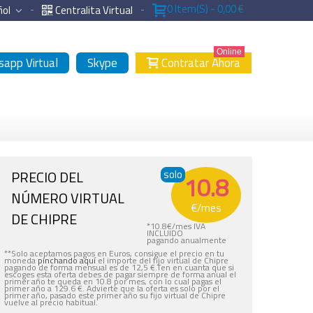
0
Item(s)
-
0,00 €
ñol
Centralita Virtual
Online
app Virtual
Skype
Contratar Ahora
PRECIO DEL
solo
10.8
NÚMERO VIRTUAL
€
/mes
DE CHIPRE
*
10.8
€
/mes IVA
INCLUIDO
pagando anualmente
**Solo aceptamos pagos en Euros, consigue el precio en tu
moneda
pinchando aquí
el importe del fijo virtual de Chipre
pagando de forma mensual es de 12,5 €.Ten en cuanta que si
escoges esta oferta debes de pagar siempre de forma anual el
primer año te queda en 10.8 por mes, con lo cual pagas el
primer año a 129.6 €. Advierte que la oferta es solo por el
primer año, pasado este primer año su fijo virtual de Chipre
vuelve al precio habitual.