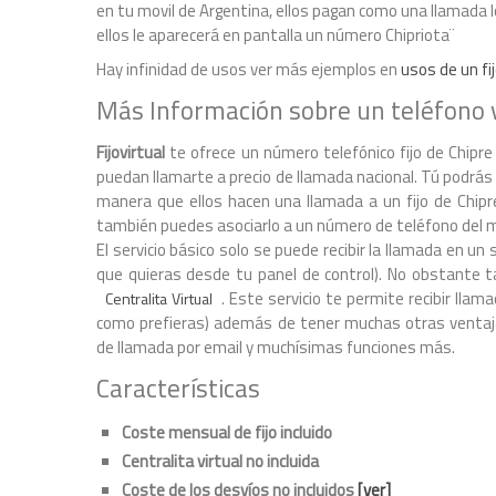
en tu movil de Argentina, ellos pagan como una llamada l
ellos le aparecerá en pantalla un número Chipriota¨
Hay infinidad de usos ver más ejemplos en
usos de un fij
Más Información sobre un teléfono v
Fijovirtual
te ofrece un número telefónico fijo de Chipre 
puedan llamarte a precio de llamada nacional. Tú podrás
manera que ellos hacen una llamada a un fijo de Chipr
también puedes asociarlo a un número de teléfono del 
El servicio básico solo se puede recibir la llamada en
que quieras desde tu panel de control). No obstante ta
. Este servicio te permite recibir ll
Centralita Virtual
como prefieras) además de tener muchas otras ventaja
de llamada por email y muchísimas funciones más.
Características
Coste mensual de fijo incluido
Centralita virtual no incluida
Coste de los desvíos no incluidos
[ver]